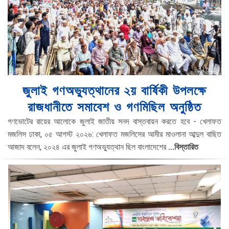
জুলাই গণঅভ্যুত্থানের ২য় বার্ষিকী উপলক্ষে
রাজধানীতে সমাবেশ ও গণমিছিল অনুষ্ঠিত
গণভোটের রায়ের আলোকে জুলাই জাতীয় সনদ বাস্তবায়ন করতে হবে - খেলাফত
মজলিস ঢাকা, ০৫ আগস্ট ২০২৬: খেলাফত মজলিসের আমীর মাওলানা আব্দুল বাছিত
আজাদ বলেন, ২০২৪ এর জুলাই গণঅভ্যুত্থান ছিল বাংলাদেশের
...বিস্তারিত