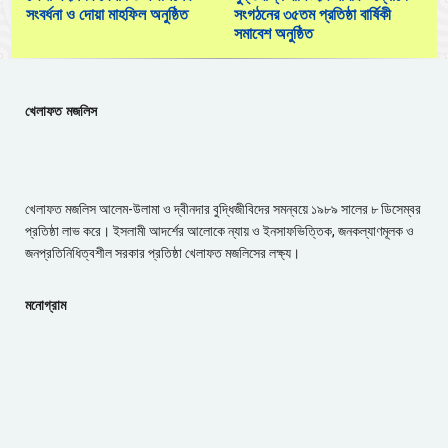
সংবর্ধনা ও দোয়া মাহফিল অনুষ্ঠিত
সংগঠনের ৩৫তম প্রতিষ্ঠা বার্ষিকী
সমাবেশ অনুষ্ঠিত
খেলাফত মজলিস
খেলাফত মজলিস আলেম-উলামা ও দ্বীনদার বুদ্ধিজীবিদের সমন্বয়ে ১৯৮৯ সালের ৮ ডিসেম্বর
প্রতিষ্ঠা লাভ করে। ইসলামী আদর্শের আলোকে ন্যায় ও ইনসাফভিত্তিক, জনকল্যাণমূলক ও
জনপ্রতিনিধিত্বশীল সরকার প্রতিষ্ঠা খেলাফত মজলিসের লক্ষ্য।
মনোগ্রাম