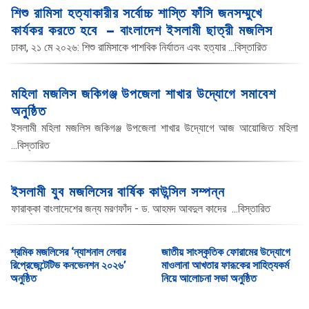
ছাতক পৌর খেলাফত মজলিসের কর্মী
শিশু রামিসা হত্যাকারীর সর্বোচ্চ শাস্তি ফাঁসি জনসম্মুখে
প্রশিক্ষণ সভা অনুষ্ঠিত
কার্যকর করতে হবে – বাংলাদেশ ইসলামী ছাত্রী মজলিস
ঢাকা, ২১ মে ২০২৬: শিশু রামিসাকে পাশবিক নির্যাতন এবং হত্যার
বাড্ডা জোনের উদ্যোগে দাওয়াত ও
...বিস্তারিত
গণসংযোগ উপলক্ষে ওলামা ও সুধী
সমাবেশ অনুষ্ঠিত
মহিলা মজলিস জকিগঞ্জ উপজেলা শাখার উদ্যোগে সমাবেশ
দক্ষিণ সুরমা উপজেলার তেতলি ইউনিয়ন
অনুষ্ঠিত
শাখার দ্বি-বার্ষিক মজলিসে শুরার
অধিবেশন অনুষ্ঠিত
ইসলামী মহিলা মজলিস জকিগঞ্জ উপজেলা শাখার উদ্যোগে আজ আয়োজিত মহিলা
...বিস্তারিত
রমনা জোনের উদ্যোগে দাওয়াতি মাহফিল
অনুষ্ঠিত
ইসলামী যুব মজলিসের বার্ষিক কাউন্সিল সম্পন্ন
সিলেট জোন খেলাফত মজলিসের
‎ফারাক্কা বাংলাদেশের জন্য মরণফাঁদ - ড. আহমদ আবদুল কাদের ‎
তরবিয়তি মজলিস অনুষ্ঠিত
...বিস্তারিত
যাত্রাবাড়ী জোনের উদ্যোগে দাওয়াতি
মাহফিল অনুষ্ঠিত
শ্রমিক মজলিসের ‘ন্যাশনাল লেবার
জাতীয় সাংস্কৃতিক ফোরামের উদ্যোগে
রিপ্রেজেন্টেটিভ কনভেনশন ২০২৬’
মাওলানা আখতার ফারূকের সাহিত্যকর্ম
মৌলিক সংস্কার সম্পন্ন করে ডিসেম্বর
অনুষ্ঠিত
নিয়ে আলোচনা সভা অনুষ্ঠিত
২০২৫ এর মধ্যে জাতীয় নির্বাচনের
ব্যবস্থা করতে হবে