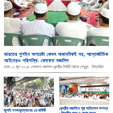
ভারতের পুশইন অপচেষ্টা কেবল অমানবিকই নয়, আন্তর্জাতিক
আইনেরও পরিপন্থি: খেলাফত মজলিস
ঢাকা, ১১ জুন ২০২৬: খেলাফত মজলিস কেন্দ্রীয় নির্বাহী বৈঠকে নেতৃবৃন্দ
...বিস্তারিত
কেন্দ্রীয় মজলিসে শূরা অধিবেশন সম্পন্ন
জুলাই গণঅভ্যুত্থানের ২য় বার্ষিকী