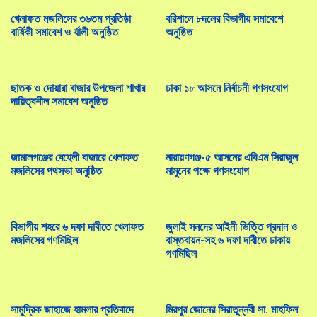
গণভোট অধ্যাদেশ বাতিল করে সরকার গনবিরোধী অবস্থান নিয়েছে – খেলাফত
খেলাফত মজলিসের ৩৬তম প্রতিষ্ঠা
বরিশালে ৮দলের বিভাগীয় সমাবেশে
মজলিস
বার্ষিকী সমাবেশ ও র্যালী অনুষ্ঠিত
অনুষ্ঠিত
গণভোটের রায়ের আলোকে সংবিধান সংস্কারে কার্যকর উদ্যোগ গ্রহণ করতে হবে
– খেলাফত মজলিস
ছাতক ও দোয়ারা বাজার উপজেলা শাখার
ঢাকা ১৮ আসনে নির্বাচনী গণসংযোগ
লন্ডন মহানগর খেলাফত মজলিসের বার্ষিক শূরা অনুষ্ঠিত
দায়িত্বশীল সমাবেশ অনুষ্ঠিত
গণভোটের রায়ের আলোকে সংবিধান সংস্কার করতে হবে – খেলাফত মজলিস
কাশ্মীরে স্বাধীনতাকামী নারী নেত্রী আছিয়া আন্দ্রাবির অবিলম্বে নিঃশর্ত মুক্তি দাবী
জামালগঞ্জের বেহেলী বাজারে খেলাফত
নারায়ণগঞ্জ-৫ আসনের এবিএম সিরাজুল
ইসলামী মহিলা মজলিসের
মজলিসের পথসভা অনুষ্ঠিত
মামুনের পক্ষে গণসংযোগ
বিশিষ্ট ব্যক্তিদের সম্মানে খেলাফত মজলিসের ইফতার মাহফিল অনুষ্ঠিত
কুমিল্লা মহানগরী ছাত্র মজলিসের ইফতার মাহফিল অনুষ্ঠিত
বিভাগীয় শহরে ৬ দফা দাবীতে খেলাফত
জুলাই সনদের আইনী ভিত্তি প্রদান ও
মজলিসের গণমিছিল
বাস্তবায়ন-সহ ৬ দফা দাবীতে ঢাকায়
গণমিছিল
ডক্টরস সোসাইটি অব বাংলাদেশ-ডিএসবি কর্তৃক ইফতার মাহফিল অনুষ্ঠিত
ঢাকাস্থ ইরানী দূতাবাসের খোলা শোক বইতে স্বাক্ষর করেন খেলাফত মজলিস
নেতৃবৃন্দ
সামুদ্রিক জাহাজে হামলার প্রতিবাদে
মিরপুর জোনের সিরাতুন্নবী সা. মাহফিল