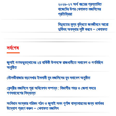
২০২৬-২৭ অর্থ বছরের প্রস্তাবিত
বাজেটের উপর খেলাফত মজলিসের
প্রতিক্রিয়া
বিদ্যুতের মূল্য বৃদ্ধিতে জনজীবনে আরো
দুর্বিসহ অবস্থার সৃষ্টি করবে – খেলাফত
মজলিস
দেশবাসী ও মুসলিম উম্মাহকে খেলাফত
সর্বশেষ
মজলিসের ঈদুল আযহার শুভেচ্ছা
শাপলা চত্ত্বরে সংঘটিত নারকীয়
জুলাই গণঅভ্যুত্থানের ২য় বার্ষিকী উপলক্ষে রাজধানীতে সমাবেশ ও গণমিছিল
হত্যাকাণ্ডে জড়িতদের অবিলম্বে
অনুষ্ঠিত
দৃষ্টান্তমূলক শাস্তি নিশ্চিত করতে হবে –
খেলাফত মজলিস
মৌলভীবাজার বড়লেখায় ইসলামী যুব মজলিসের যুব সমাবেশ অনুষ্ঠিত
জ্বালানি তেলের অযৌক্তিক মূল্য বৃদ্ধি
কেন্দ্রীয় মজলিসে শূরা অধিবেশন সম্পন্ন : বিভাগীয় শহর ও জেলা সদরে
জনজীবনে দুর্ভোগ আরো বাড়াবে –
গণসমাবেশের সিদ্ধান্ত
খেলাফত মজলিস
সংবিধান সংস্কার পরিষদ গঠন ও জুলাই সনদ পূর্ণাঙ্গ বাস্তবায়নের জন্য কার্যকর
কাশ্মীরে স্বাধীনতাকামী নারী নেত্রী আছিয়া
উদ্যোগ গ্রহণ করুন – খেলাফত মজলিস
আন্দ্রাবির অবিলম্বে নিঃশর্ত মুক্তি দাবী
ইসলামী মহিলা মজলিসের