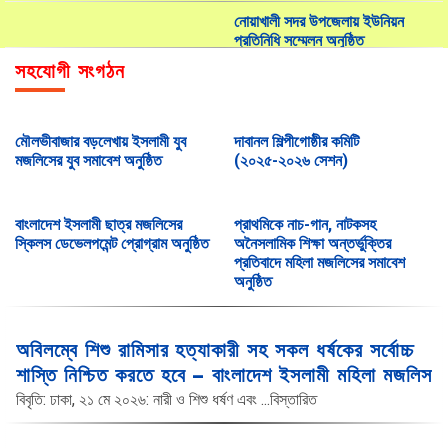
নোয়াখালী সদর উপজেলায় ইউনিয়ন
প্রতিনিধি সম্মেলন অনুষ্ঠিত
সহযোগী সংগঠন
লন্ডন মহানগর শাখার উদ্যোগে দাওয়াতি
মাহফিল অনুষ্ঠিত
রাঙ্গাবালী উপজেলার সাবেক চেয়ারম্যান
মৌলভীবাজার বড়লেখায় ইসলামী যুব
দাবানল শিল্পীগোষ্ঠীর কমিটি
খেলাফত মজলিসে যোগদান
মজলিসের যুব সমাবেশ অনুষ্ঠিত
(২০২৫-২০২৬ সেশন)
খুলনা জোনের তরবিয়তি মজলিস অনুষ্ঠিত
বাংলাদেশ ইসলামী ছাত্র মজলিসের
প্রাথমিকে নাচ-গান, নাটকসহ
রংপুর বিভাগীয় তরবিয়তী সভা অনুষ্ঠিত
স্কিলস ডেভেলপমেন্ট প্রোগ্রাম অনুষ্ঠিত
অনৈসলামিক শিক্ষা অন্তর্ভুক্তির
প্রতিবাদে মহিলা মজলিসের সমাবেশ
ইরানে ই-s-রা-a-ইলী হামলা ও গাজায়
অনুষ্ঠিত
গণ/হ/ত্যার প্রতিবাদে বিক্ষো/ভ
ইউকে বার্মিংহাম শাখার নির্বাহী বৈঠক
অবিলম্বে শিশু রামিসার হত্যাকারী সহ সকল ধর্ষকের সর্বোচ্চ
অনুষ্ঠিত
শাস্তি নিশ্চিত করতে হবে – বাংলাদেশ ইসলামী মহিলা মজলিস
নারায়ণগঞ্জ চাষাঢ়ায় খেলাফত মজলিসের
বিবৃতি: ঢাকা, ২১ মে ২০২৬: নারী ও শিশু ধর্ষণ এবং
...বিস্তারিত
দাওয়াতি গণসংযোগ অনুষ্ঠিত