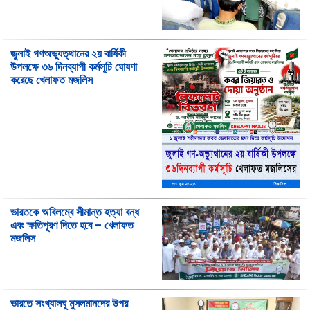
জুলাই গণঅভ্যুত্থানের ২য় বার্ষিকী
উপলক্ষে ৩৬ দিনব্যাপী কর্মসূচি ঘোষণা
করেছে খেলাফত মজলিস
ভারতকে অবিলম্বে সীমান্ত হত্যা বন্ধ
এবং ক্ষতিপূরণ দিতে হবে – খেলাফত
মজলিস
ভারতে সংখ্যালঘু মুসলমানদের উপর