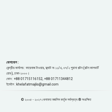
যোগাযোগ :
কেন্দ্রীয় কার্যালয় : ফায়েনাজ টাওয়ার, ফ্ল্যাট নং ১১/এ, ৩৭/২ পুরানা পল্টন (পল্টন কালভার্ট
রোড), ঢাকা-১০০০।
ফোন : +88 01715116152, +88 01711344812
ইমেইল : khelafatmajlis@gmail.com
© ২০০৫ - ২০২৭ খেলাফত মজলিস কর্তৃক সর্বস্বত্ব ® সংরক্ষিত