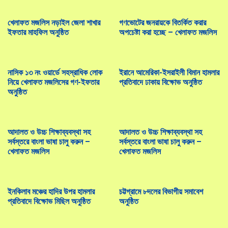
হবে – বাংলাদেশ ইসলামী মহিলা মজলিস
পবিত্র কুরআন অবমাননাকারীকে
দৃষ্টান্তমূলক শাস্তি দিতে হবে
খেলাফত মজলিস নড়াইল জেলা শাখার
গণভোটের জনরায়কে বিতর্কিত করার
শিশু রামিসা হত্যাকারীর সর্বোচ্চ শাস্তি ফাঁসি জনসম্মুখে কার্যকর করতে হবে –
ইফতার মাহফিল অনুষ্ঠিত
অপচেষ্টা করা হচ্ছে – খেলাফত মজলিস
বাংলাদেশ ইসলামী ছাত্রী মজলিস
দৈনিক আমার দেশ সম্পাদকের মায়ের
ইন্তেকালে শোক প্রকাশ
মহিলা মজলিস জকিগঞ্জ উপজেলা শাখার উদ্যোগে সমাবেশ অনুষ্ঠিত
মাওলানা আফতাব উদ্দিনের ইন্তেকালে
নাসিক ১৩ নং ওয়ার্ডে সহস্রাধিক লোক
ইরানে আমেরিকা-ইসরাইলী বিমান হামলার
ইসলামী যুব মজলিসের বার্ষিক কাউন্সিল সম্পন্ন
শোক
নিয়ে খেলাফত মজলিসের গণ-ইফতার
প্রতিবাদে ঢাকায় বিক্ষোভ অনুষ্ঠিত
অনুষ্ঠিত
ভারতকে অবিলম্বে সীমান্ত হত্যা বন্ধ এবং ক্ষতিপূরণ দিতে হবে – খেলাফত
ইরানে ইসরাইলী বিমান হামলা মধ্যপ্রাচ্য ও
মজলিস
বিশ্বকে বড় ধরণের ঝুঁকির মধ্যে ফেলেছে
শ্রমিক মজলিসের ‘ন্যাশনাল লেবার রিপ্রেজেন্টেটিভ কনভেনশন ২০২৬’ অনুষ্ঠিত
বাজেটে বিপর্যস্ত অর্থনীতিকে টেনে তুলার
আদালত ও উচ্চ শিক্ষাব্যবস্থা সহ
আদালত ও উচ্চ শিক্ষাব্যবস্থা সহ
ব্যবস্থা থাকতে হবে : খেলাফত মজলিস
সর্বস্তরে বাংলা ভাষা চালু করুন –
সর্বস্তরে বাংলা ভাষা চালু করুন –
জাতীয় সাংস্কৃতিক ফোরামের উদ্যোগে মাওলানা আখতার ফারূকের সাহিত্যকর্ম
খেলাফত মজলিস
খেলাফত মজলিস
নিয়ে আলোচনা সভা অনুষ্ঠিত
সর্বদলীয় জাতীয় কনভেনশন আহ্বান সহ ৮
দফা প্রস্তাবনা জানিয়ে খেলাফত
মজলিসের সংবাদ সম্মেলন
ভারতে সংখ্যালঘু মুসলমানদের উপর উগ্রবাদী আক্রমণ বন্ধ করতে হবে: খেলাফত
মজলিস
ইনকিলাব মঞ্চের হাদির উপর হামলার
চট্টগ্রামে ৮দলের বিভাগীয় সমাবেশ
আল্লামা সুলতান যওক নদভীর ইন্তেকালে
প্রতিবাদে বিক্ষোভ মিছিল অনুষ্ঠিত
অনুষ্ঠিত
খেলাফত মজলিসের শোক প্রকাশ
জুলাই সনদ বাস্তবায়ন আদেশ-২০২৫ সরাসরি কার্যকর করতে হবে – খেলাফত
মজলিস