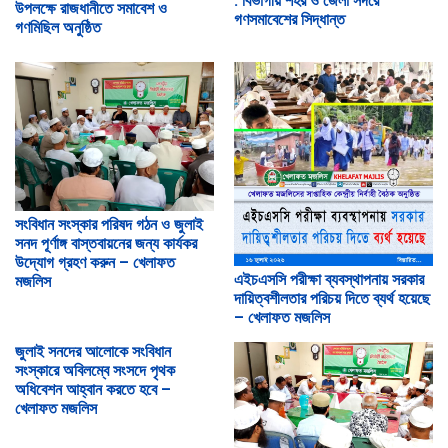
: বিভাগীয় শহর ও জেলা সদরে
উপলক্ষে রাজধানীতে সমাবেশ ও
গণসমাবেশের সিদ্ধান্ত
গণমিছিল অনুষ্ঠিত
সংবিধান সংস্কার পরিষদ গঠন ও জুলাই
সনদ পূর্ণাঙ্গ বাস্তবায়নের জন্য কার্যকর
উদ্যোগ গ্রহণ করুন – খেলাফত
এইচএসসি পরীক্ষা ব্যবস্থাপনায় সরকার
মজলিস
দায়িত্বশীলতার পরিচয় দিতে ব্যর্থ হয়েছে
– খেলাফত মজলিস
জুলাই সনদের আলোকে সংবিধান
সংস্কারে অবিলম্বে সংসদে পৃথক
অধিবেশন আহ্বান করতে হবে –
খেলাফত মজলিস